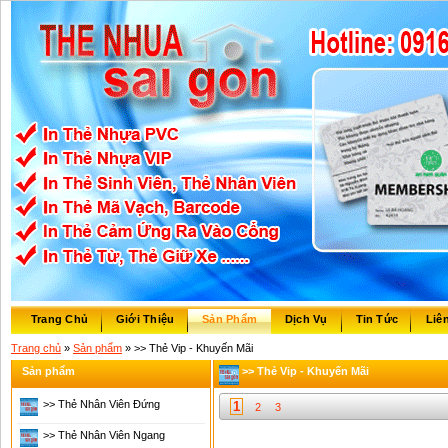
Trang Chủ
Giới Thiệu
Sản Phẩm
Dịch Vụ
Tin Tức
Liê
Trang chủ
»
Sản phẩm
» >> Thẻ Vip - Khuyến Mãi
Sản phẩm
>> Thẻ Vip - Khuyến Mãi
>> Thẻ Nhân Viên Đứng
1
2
3
>> Thẻ Nhân Viên Ngang