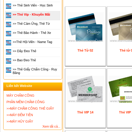
>> Thẻ Sinh Viên - Học Sinh
>> Thẻ Vip - Khuyến Mãi
>> Thẻ Cảm Ứng, Thẻ Từ
>> Thẻ Bảo Hành - Thẻ Xe
>>thẻ Hội Viên - Name Tag
Thẻ Từ 02
Thẻ từ 
>> Dây Đeo Thẻ
>> Bao Đeo Thẻ
>> Thẻ Giấy Chấm Công - Ruy
Băng
Liên kết Website
MÁY CHẤM CÔNG
PHẦN MỀM CHẤM CÔNG
>>MÁY CHẤM CÔNG THẺ GIẤY
Thẻ VIP 14
Thẻ VIP 
>>MÁY ĐẾM TIỀN
>>MÁY HỦY GIẤY
Xem tất cả...