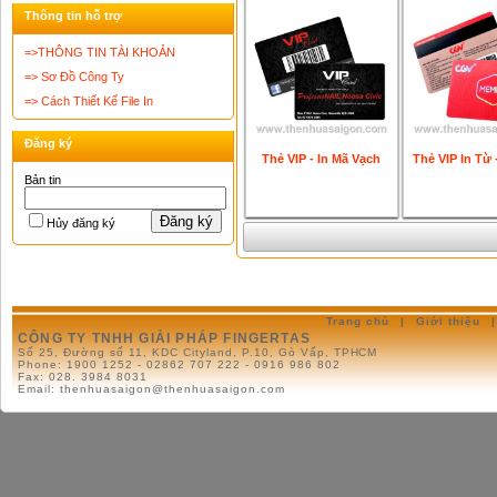
Thông tin hỗ trợ
=>THÔNG TIN TÀI KHOẢN
=> Sơ Đồ Công Ty
=> Cách Thiết Kế File In
Đăng ký
Thẻ VIP - In Mã Vạch
Thẻ VIP In Từ 
Bản tin
Đăng ký
Hủy đăng ký
Trang chủ
|
Giới thiệu
|
CÔNG TY TNHH GIẢI PHÁP FINGERTAS
Số 25, Đường số 11, KDC Cityland, P.10, Gò Vấp, TPHCM
Phone:
1900 1252 - 02862 707 222 - 0916 986 802
Fax:
028. 3984 8031
Email:
thenhuasaigon@thenhuasaigon.com