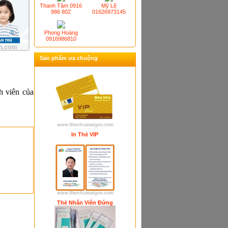
Thanh Tâm 0916
Mỹ Lệ
986 802
01626973145
Phong Hoàng
0916986810
Sản phẩm ưa chuộng
Thẻ VIP In Từ - Ép Kim
h viên của
In Thẻ VIP
Thẻ Nhân Viên Đứng