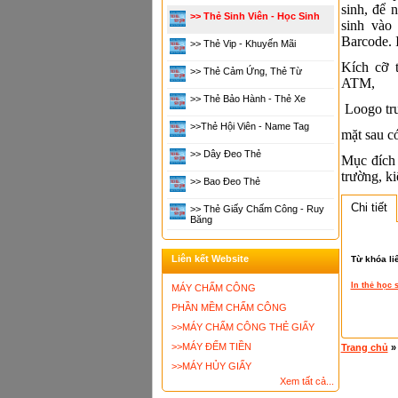
sinh, để 
>> Thẻ Sinh Viên - Học Sinh
sinh vào
Barcode. 
>> Thẻ Vip - Khuyến Mãi
Kích cỡ 
>> Thẻ Cảm Ứng, Thẻ Từ
ATM,
>> Thẻ Bảo Hành - Thẻ Xe
Loogo trư
>>thẻ Hội Viên - Name Tag
mặt sau có
>> Dây Đeo Thẻ
Mục đích 
trường, ki
>> Bao Đeo Thẻ
Chi tiết
>> Thẻ Giấy Chấm Công - Ruy
Băng
Liên kết Website
Từ khóa li
In thẻ học 
MÁY CHẤM CÔNG
PHẦN MỀM CHẤM CÔNG
>>MÁY CHẤM CÔNG THẺ GIẤY
>>MÁY ĐẾM TIỀN
Trang chủ
>>MÁY HỦY GIẤY
Xem tất cả...