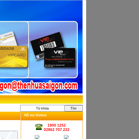
Thẻ Nhân Viên Đứng
Bao dẽo loại tốt
Thẻ Cảm ứng dày Proximity
125Khz ( 1.8 mm)
Hỗ trợ Online
1900 1252
02862 707 222
Thẻ Học Sinh 01