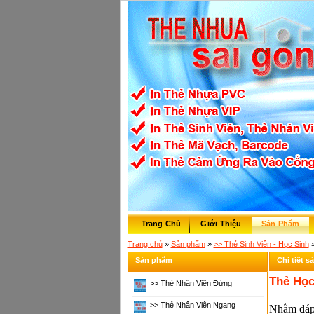
Trang Chủ
Giới Thiệu
Sản Phẩm
Trang chủ
»
Sản phẩm
»
>> Thẻ Sinh Viên - Học Sinh
»
Sản phẩm
Chi tiết 
Thẻ Học
>> Thẻ Nhân Viên Đứng
>> Thẻ Nhân Viên Ngang
Nhằm đáp 