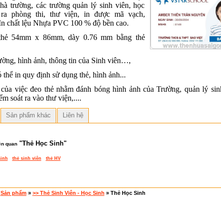
nhà trường, các trường quản lý sinh viên, học
 ra phòng thi, thư viện, in được mã vạch,
In chất lệu Nhựa PVC 100 % độ bền cao.
thẻ 54mm x 86mm, dày 0.76 mm bằng thẻ
ờng, hình ảnh, thông tin của Sinh viên…,
 thể in quy định sử dụng thẻ, hình ảnh...
của việc đeo thẻ nhằm đánh bóng hình ảnh của Trường, quản lý sin
ểm soát ra vào thư viện,....
Sản phẩm khác
Liên hệ
"
Thẻ Học Sinh
"
ên quan
sinh
thẻ sinh viên
thẻ HV
»
Sản phẩm
»
>> Thẻ Sinh Viên - Học Sinh
» Thẻ Học Sinh