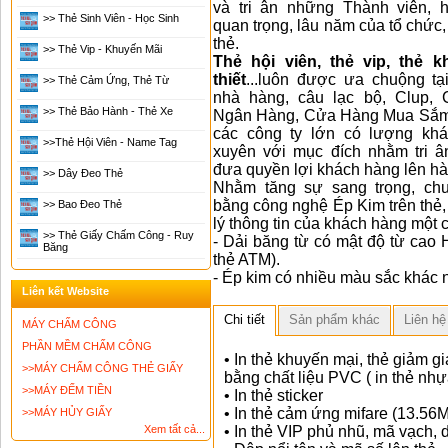
và tri ân những Thành viên, 
>> Thẻ Sinh Viên - Học Sinh
quan trọng, lâu năm của tổ chức,
thẻ.
>> Thẻ Vip - Khuyến Mãi
Thẻ hội viên, thẻ vip, thẻ 
thiết
...luôn được ưa chuộng tạ
>> Thẻ Cảm Ứng, Thẻ Từ
nhà hàng, câu lạc bộ, Clup, C
>> Thẻ Bảo Hành - Thẻ Xe
Ngân Hàng, Cửa Hàng Mua Sắm 
các công ty lớn có lượng kh
>>thẻ Hội Viên - Name Tag
xuyên với mục đích nhằm tri 
đưa quyền lợi khách hàng lên hà
>> Dây Đeo Thẻ
Nhằm tăng sự sang trọng, ch
bằng công nghệ Ép Kim trên thẻ,
>> Bao Đeo Thẻ
lý thông tin của khách hàng một 
>> Thẻ Giấy Chấm Công - Ruy
- Dải băng từ có mật độ từ cao
Băng
thẻ ATM).
- Ép kim có nhiều màu sắc khác n
Liên kết Website
Chi tiết
Sản phẩm khác
Liên hệ
MÁY CHẤM CÔNG
PHẦN MỀM CHẤM CÔNG
• In thẻ khuyến mại, thẻ giảm g
>>MÁY CHẤM CÔNG THẺ GIẤY
bằng chất liệu PVC ( in thẻ nhự
>>MÁY ĐẾM TIỀN
• In thẻ sticker
• In thẻ cảm ứng mifare (13.56
>>MÁY HỦY GIẤY
Xem tất cả...
• In thẻ VIP phủ nhũ, mã vạch, 