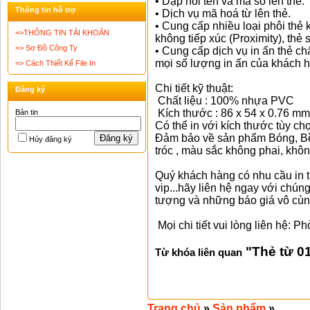
• Dập nổi tên và mã số lên thẻ.
Thông tin hỗ trợ
• Dịch vụ mã hoá từ lên thẻ.
• Cung cấp nhiều loại phôi thẻ
=>THÔNG TIN TÀI KHOẢN
không tiếp xúc (Proximity), thẻ 
=> Sơ Đồ Công Ty
• Cung cấp dịch vụ in ấn thẻ ch
mọi số lượng in ấn của khách 
=> Cách Thiết Kế File In
Chi tiết kỹ thuật:
Đăng ký
Chất liệu : 100% nhựa PVC
Kích thước : 86 x 54 x 0.76 mm
Bản tin
Có thể in với kích thước tùy ch
Đảm bảo về sản phẩm Bóng, Bề
Đăng ký
Hủy đăng ký
tróc , màu sắc không phai, khô
Quý khách hàng có nhu cầu in th
vip...hãy liên hệ ngay với chún
tượng và những báo giá vô cùn
Mọi chi tiết vui lòng liên hệ
"
Thẻ từ 0
Từ khóa liên quan
Trang chủ
»
Sản phẩm
»