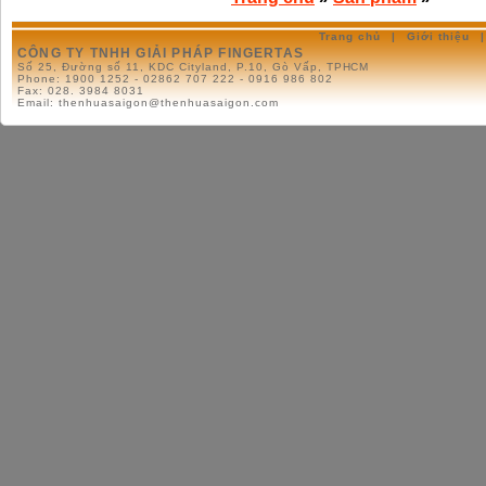
Trang chủ
|
Giới thiệu
|
CÔNG TY TNHH GIẢI PHÁP FINGERTAS
Số 25, Đường số 11, KDC Cityland, P.10, Gò Vấp, TPHCM
Phone:
1900 1252 - 02862 707 222 - 0916 986 802
Fax:
028. 3984 8031
Email:
thenhuasaigon@thenhuasaigon.com