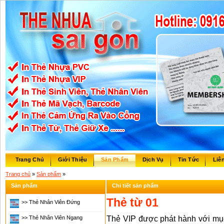
Trang Chủ
Giới Thiệu
Sản Phẩm
Dịch Vụ
Tin Tức
Liê
Trang chủ
»
Sản phẩm
»
Sản phẩm
Chi tiết sản phẩm
Thẻ từ 01
>> Thẻ Nhân Viên Đứng
>> Thẻ Nhân Viên Ngang
Thẻ VIP được phát hành với mụ